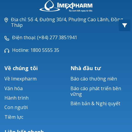
Oxacillin®
Piperacillin
Địa chỉ: Số 4, Đường 30/4, Phường Cao Lãnh, Đồng
Tháp
Ticarlinat®
Điện thoại: (+84) 277 3851941
Zobacta®
Hotline: 1800 5555 35
Bacsulfo®
Về chúng tôi
Nhà đầu tư
Về Imexpharm
Báo cáo thường niên
Văn hóa
Báo cáo phát triển bền
vững
Hành trình
Biên bản & Nghị quyết
Con người
Tiềm lực
Liên kết nhanh