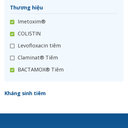
Thương hiệu
Imetoxim®
COLISTIN
Levofloxacin tiêm
Claminat® Tiêm
BACTAMOX® Tiêm
Cefoxitin®
Kháng sinh tiêm
Ceftizoxim®
Cloxacillin®
Nerusyn®