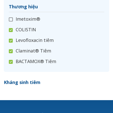
Thương hiệu
Imetoxim®
COLISTIN
Levofloxacin tiêm
Claminat® Tiêm
BACTAMOX® Tiêm
Cefoxitin®
Kháng sinh tiêm
Ceftizoxim®
Cloxacillin®
Nerusyn®