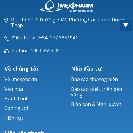
Oxacillin®
Piperacillin
Địa chỉ: Số 4, Đường 30/4, Phường Cao Lãnh, Đồng
Tháp
Ticarlinat®
Điện thoại: (+84) 277 3851941
Zobacta®
Hotline: 1800 5555 35
Bacsulfo®
Về chúng tôi
Nhà đầu tư
Về Imexpharm
Báo cáo thường niên
Văn hóa
Báo cáo phát triển bền
vững
Hành trình
Biên bản & Nghị quyết
Con người
Tiềm lực
Liên kết nhanh