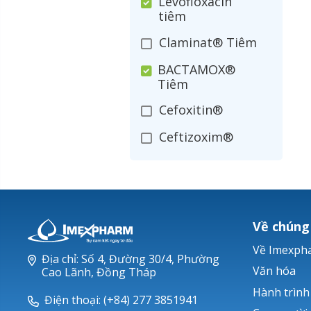
Levofloxacin
tiêm
Claminat® Tiêm
BACTAMOX®
Tiêm
Cefoxitin®
Ceftizoxim®
Cloxacillin®
Nerusyn®
Oxacillin®
Về chúng
Piperacillin
Về Imexph
Địa chỉ: Số 4, Đường 30/4, Phường
Ticarlinat®
Văn hóa
Cao Lãnh, Đồng Tháp
Hành trình
Zobacta®
Điện thoại: (+84) 277 3851941