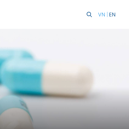
VN
EN