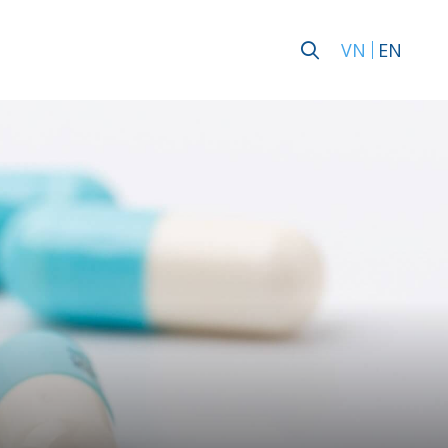
VN
EN