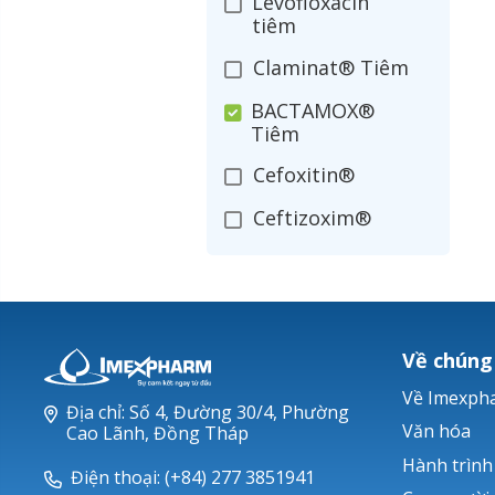
Levofloxacin
tiêm
Claminat® Tiêm
BACTAMOX®
Tiêm
Cefoxitin®
Ceftizoxim®
Cloxacillin®
Nerusyn®
Oxacillin®
Về chúng
Piperacillin
Về Imexph
Địa chỉ: Số 4, Đường 30/4, Phường
Ticarlinat®
Văn hóa
Cao Lãnh, Đồng Tháp
Hành trình
Zobacta®
Điện thoại: (+84) 277 3851941