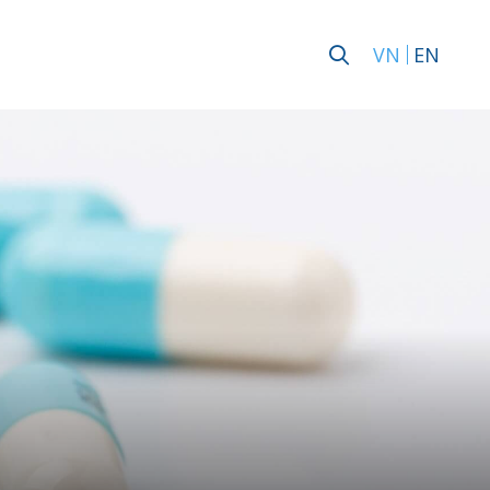
VN
EN