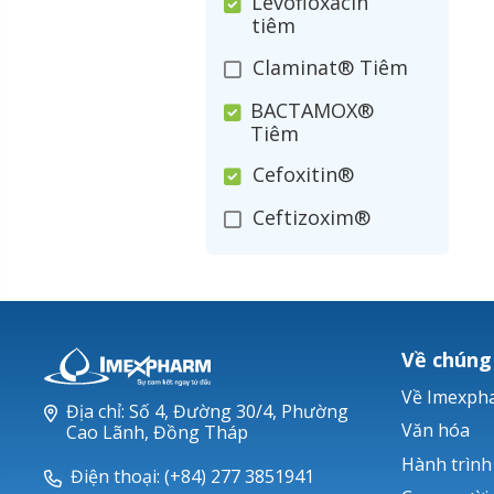
Levofloxacin
tiêm
Claminat® Tiêm
BACTAMOX®
Tiêm
Cefoxitin®
Ceftizoxim®
Cloxacillin®
Nerusyn®
Oxacillin®
Về chúng
Piperacillin
Về Imexph
Địa chỉ: Số 4, Đường 30/4, Phường
Ticarlinat®
Văn hóa
Cao Lãnh, Đồng Tháp
Hành trình
Zobacta®
Điện thoại: (+84) 277 3851941