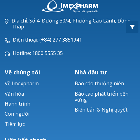
Oxacillin®
Piperacillin
Địa chỉ: Số 4, Đường 30/4, Phường Cao Lãnh, Đồng
Tháp
Ticarlinat®
Điện thoại: (+84) 277 3851941
Zobacta®
Hotline: 1800 5555 35
Bacsulfo®
Về chúng tôi
Nhà đầu tư
Về Imexpharm
Báo cáo thường niên
Văn hóa
Báo cáo phát triển bền
vững
Hành trình
Biên bản & Nghị quyết
Con người
Tiềm lực
Liên kết nhanh