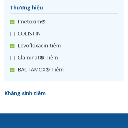
Thương hiệu
Imetoxim®
COLISTIN
Levofloxacin tiêm
Claminat® Tiêm
BACTAMOX® Tiêm
Cefoxitin®
Kháng sinh tiêm
Ceftizoxim®
Cloxacillin®
Nerusyn®