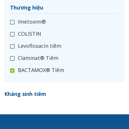
Thương hiệu
Imetoxim®
COLISTIN
Levofloxacin tiêm
Claminat® Tiêm
BACTAMOX® Tiêm
Cefoxitin®
Kháng sinh tiêm
Ceftizoxim®
Cloxacillin®
Nerusyn®