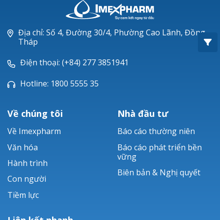
Oxacillin®
Piperacillin
Địa chỉ: Số 4, Đường 30/4, Phường Cao Lãnh, Đồng
Tháp
Ticarlinat®
Điện thoại: (+84) 277 3851941
Zobacta®
Hotline: 1800 5555 35
Bacsulfo®
Về chúng tôi
Nhà đầu tư
Về Imexpharm
Báo cáo thường niên
Văn hóa
Báo cáo phát triển bền
vững
Hành trình
Biên bản & Nghị quyết
Con người
Tiềm lực
Liên kết nhanh