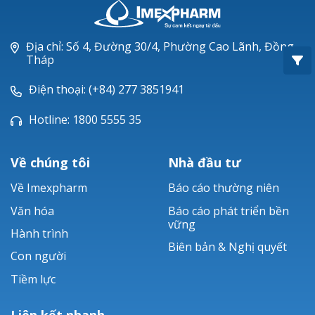
Oxacillin®
Piperacillin
Địa chỉ: Số 4, Đường 30/4, Phường Cao Lãnh, Đồng
Tháp
Ticarlinat®
Điện thoại: (+84) 277 3851941
Zobacta®
Hotline: 1800 5555 35
Bacsulfo®
Về chúng tôi
Nhà đầu tư
Về Imexpharm
Báo cáo thường niên
Văn hóa
Báo cáo phát triển bền
vững
Hành trình
Biên bản & Nghị quyết
Con người
Tiềm lực
Liên kết nhanh