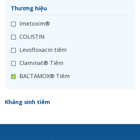
Thương hiệu
Imetoxim®
COLISTIN
Levofloxacin tiêm
Claminat® Tiêm
BACTAMOX® Tiêm
Cefoxitin®
Kháng sinh tiêm
Ceftizoxim®
Cloxacillin®
Nerusyn®