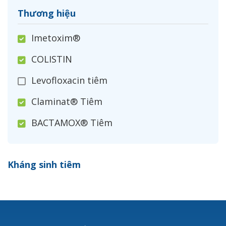
Thương hiệu
Imetoxim®
COLISTIN
Levofloxacin tiêm
Claminat® Tiêm
BACTAMOX® Tiêm
Cefoxitin®
Kháng sinh tiêm
Ceftizoxim®
Cloxacillin®
Nerusyn®