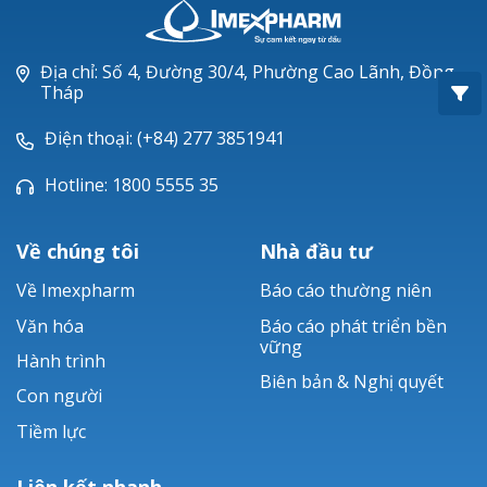
Oxacillin®
Piperacillin
Địa chỉ: Số 4, Đường 30/4, Phường Cao Lãnh, Đồng
Tháp
Ticarlinat®
Điện thoại: (+84) 277 3851941
Zobacta®
Hotline: 1800 5555 35
Bacsulfo®
Về chúng tôi
Nhà đầu tư
Về Imexpharm
Báo cáo thường niên
Văn hóa
Báo cáo phát triển bền
vững
Hành trình
Biên bản & Nghị quyết
Con người
Tiềm lực
Liên kết nhanh