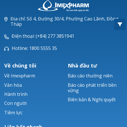
Oxacillin®
Piperacillin
Địa chỉ: Số 4, Đường 30/4, Phường Cao Lãnh, Đồng
Tháp
Ticarlinat®
Điện thoại: (+84) 277 3851941
Zobacta®
Hotline: 1800 5555 35
Bacsulfo®
Về chúng tôi
Nhà đầu tư
Về Imexpharm
Báo cáo thường niên
Văn hóa
Báo cáo phát triển bền
vững
Hành trình
Biên bản & Nghị quyết
Con người
Tiềm lực
Liên kết nhanh