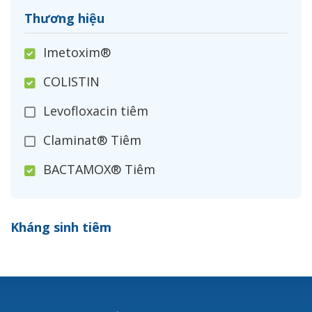
Thương hiệu
Imetoxim®
COLISTIN
Levofloxacin tiêm
Claminat® Tiêm
BACTAMOX® Tiêm
Cefoxitin®
Kháng sinh tiêm
Ceftizoxim®
Cloxacillin®
Nerusyn®