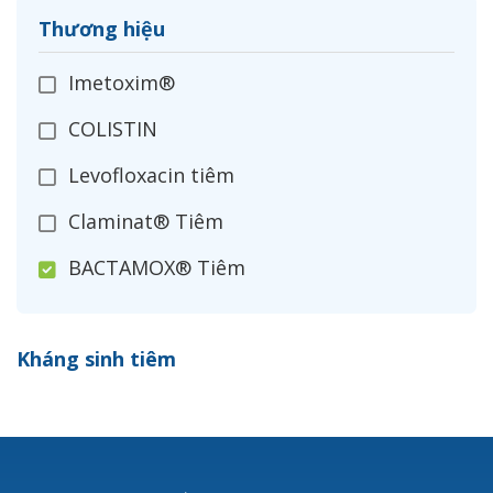
Thương hiệu
Imetoxim®
COLISTIN
Levofloxacin tiêm
Claminat® Tiêm
BACTAMOX® Tiêm
Cefoxitin®
Kháng sinh tiêm
Ceftizoxim®
Cloxacillin®
Nerusyn®