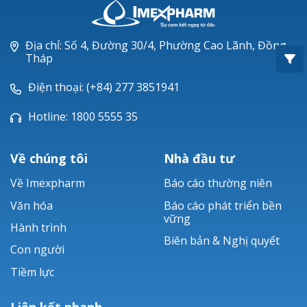
Oxacillin®
Piperacillin
Địa chỉ: Số 4, Đường 30/4, Phường Cao Lãnh, Đồng
Tháp
Ticarlinat®
Điện thoại: (+84) 277 3851941
Zobacta®
Hotline: 1800 5555 35
Bacsulfo®
Về chúng tôi
Nhà đầu tư
Về Imexpharm
Báo cáo thường niên
Văn hóa
Báo cáo phát triển bền
vững
Hành trình
Biên bản & Nghị quyết
Con người
Tiềm lực
Liên kết nhanh