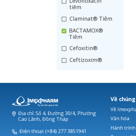
Levofloxacin
tiêm
Claminat® Tiêm
BACTAMOX®
Tiêm
Cefoxitin®
Ceftizoxim®
Cloxacillin®
Nerusyn®
Oxacillin®
Về chúng
Piperacillin
Về Imexph
Địa chỉ: Số 4, Đường 30/4, Phường
Ticarlinat®
Văn hóa
Cao Lãnh, Đồng Tháp
Hành trình
Zobacta®
Điện thoại: (+84) 277 3851941