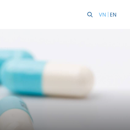
VN
EN