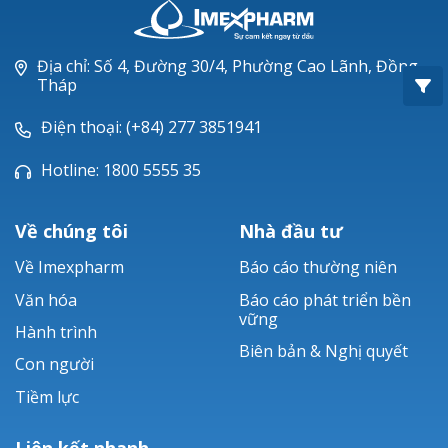
Oxacillin®
Piperacillin
Địa chỉ: Số 4, Đường 30/4, Phường Cao Lãnh, Đồng
Tháp
Ticarlinat®
Điện thoại: (+84) 277 3851941
Zobacta®
Hotline: 1800 5555 35
Bacsulfo®
Về chúng tôi
Nhà đầu tư
Về Imexpharm
Báo cáo thường niên
Văn hóa
Báo cáo phát triển bền
vững
Hành trình
Biên bản & Nghị quyết
Con người
Tiềm lực
Liên kết nhanh