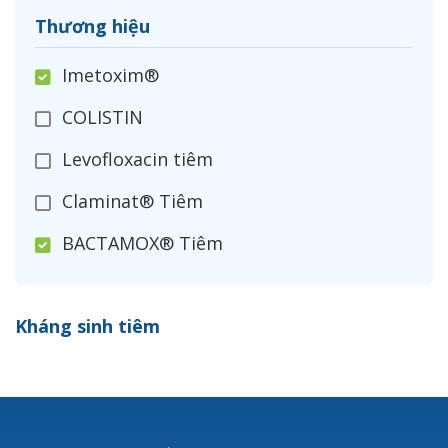
Thương hiệu
Imetoxim®
COLISTIN
Levofloxacin tiêm
Claminat® Tiêm
BACTAMOX® Tiêm
Cefoxitin®
Kháng sinh tiêm
Ceftizoxim®
Cloxacillin®
Nerusyn®