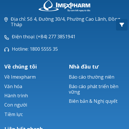
Oxacillin®
Piperacillin
Địa chỉ: Số 4, Đường 30/4, Phường Cao Lãnh, Đồng
Tháp
Ticarlinat®
Điện thoại: (+84) 277 3851941
Zobacta®
Hotline: 1800 5555 35
Bacsulfo®
Về chúng tôi
Nhà đầu tư
Về Imexpharm
Báo cáo thường niên
Văn hóa
Báo cáo phát triển bền
vững
Hành trình
Biên bản & Nghị quyết
Con người
Tiềm lực
Liên kết nhanh