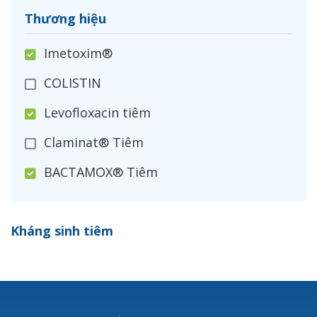
Thương hiệu
Imetoxim®
COLISTIN
Levofloxacin tiêm
Claminat® Tiêm
BACTAMOX® Tiêm
Cefoxitin®
Kháng sinh tiêm
Ceftizoxim®
Cloxacillin®
Nerusyn®