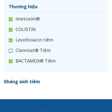
Thương hiệu
Imetoxim®
COLISTIN
Levofloxacin tiêm
Claminat® Tiêm
BACTAMOX® Tiêm
Cefoxitin®
Kháng sinh tiêm
Ceftizoxim®
Cloxacillin®
Nerusyn®