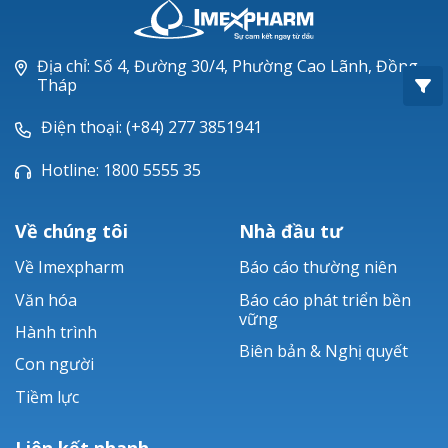
Oxacillin®
Piperacillin
Địa chỉ: Số 4, Đường 30/4, Phường Cao Lãnh, Đồng
Tháp
Ticarlinat®
Điện thoại: (+84) 277 3851941
Zobacta®
Hotline: 1800 5555 35
Bacsulfo®
Về chúng tôi
Nhà đầu tư
Về Imexpharm
Báo cáo thường niên
Văn hóa
Báo cáo phát triển bền
vững
Hành trình
Biên bản & Nghị quyết
Con người
Tiềm lực
Liên kết nhanh