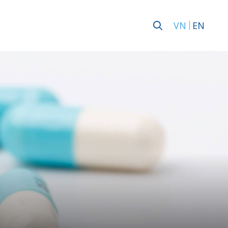
VN
EN