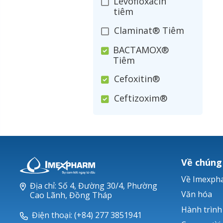
Levofloxacin
tiêm
Claminat® Tiêm
BACTAMOX®
Tiêm
Cefoxitin®
Ceftizoxim®
Cloxacillin®
Nerusyn®
Oxacillin®
Về chúng
Piperacillin
Về Imexph
Địa chỉ: Số 4, Đường 30/4, Phường
Ticarlinat®
Văn hóa
Cao Lãnh, Đồng Tháp
Hành trình
Zobacta®
Điện thoại: (+84) 277 3851941