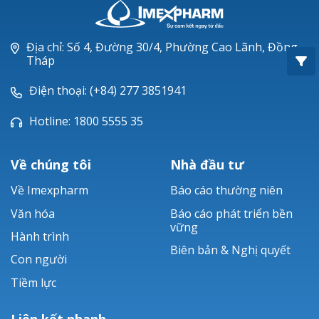
Oxacillin®
Piperacillin
Địa chỉ: Số 4, Đường 30/4, Phường Cao Lãnh, Đồng
Tháp
Ticarlinat®
Điện thoại: (+84) 277 3851941
Zobacta®
Hotline: 1800 5555 35
Bacsulfo®
Về chúng tôi
Nhà đầu tư
Về Imexpharm
Báo cáo thường niên
Văn hóa
Báo cáo phát triển bền
vững
Hành trình
Biên bản & Nghị quyết
Con người
Tiềm lực
Liên kết nhanh