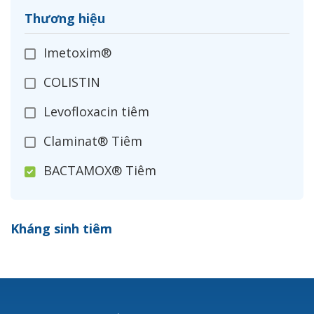
Thương hiệu
Imetoxim®
COLISTIN
Levofloxacin tiêm
Claminat® Tiêm
BACTAMOX® Tiêm
Cefoxitin®
Kháng sinh tiêm
Ceftizoxim®
Cloxacillin®
Nerusyn®