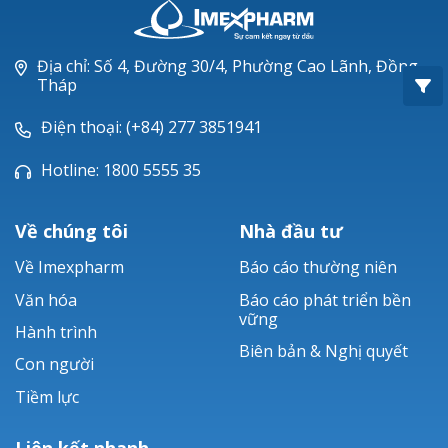
Oxacillin®
Piperacillin
Địa chỉ: Số 4, Đường 30/4, Phường Cao Lãnh, Đồng
Tháp
Ticarlinat®
Điện thoại: (+84) 277 3851941
Zobacta®
Hotline: 1800 5555 35
Bacsulfo®
Về chúng tôi
Nhà đầu tư
Về Imexpharm
Báo cáo thường niên
Văn hóa
Báo cáo phát triển bền
vững
Hành trình
Biên bản & Nghị quyết
Con người
Tiềm lực
Liên kết nhanh