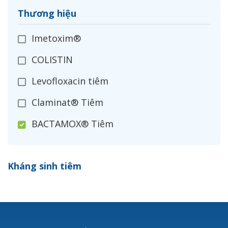
Thương hiệu
Imetoxim®
COLISTIN
Levofloxacin tiêm
Claminat® Tiêm
BACTAMOX® Tiêm
Cefoxitin®
Kháng sinh tiêm
Ceftizoxim®
Cloxacillin®
Nerusyn®