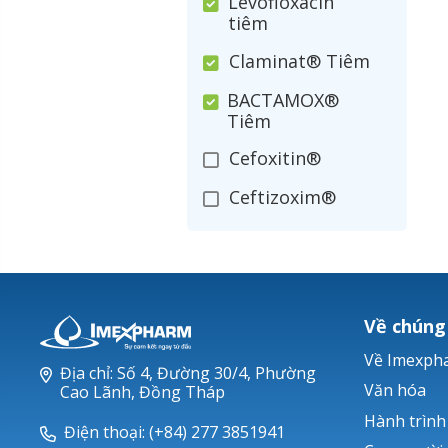
Levofloxacin
tiêm
Claminat® Tiêm
BACTAMOX®
Tiêm
Cefoxitin®
Ceftizoxim®
Cloxacillin®
Nerusyn®
Oxacillin®
Về chúng
Piperacillin
Về Imexph
Địa chỉ: Số 4, Đường 30/4, Phường
Ticarlinat®
Văn hóa
Cao Lãnh, Đồng Tháp
Hành trình
Zobacta®
Điện thoại: (+84) 277 3851941