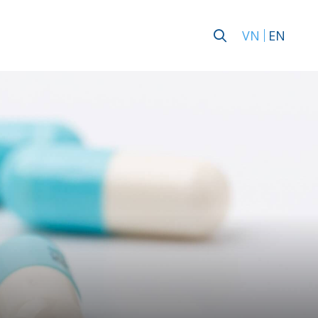
VN
EN