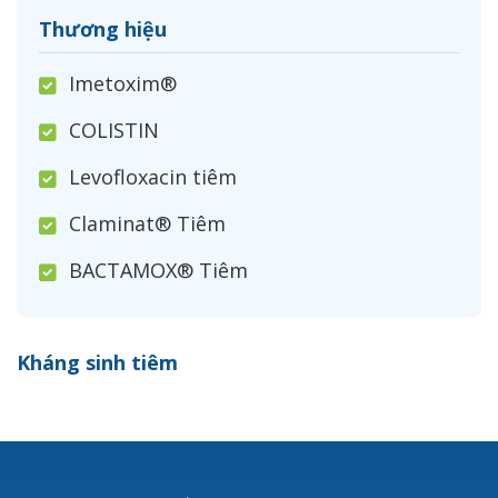
Thương hiệu
Imetoxim®
COLISTIN
Levofloxacin tiêm
Claminat® Tiêm
BACTAMOX® Tiêm
Cefoxitin®
Kháng sinh tiêm
Ceftizoxim®
Cloxacillin®
Nerusyn®