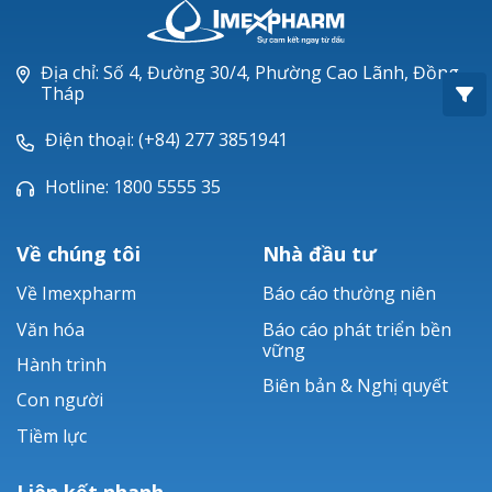
Oxacillin®
Piperacillin
Địa chỉ: Số 4, Đường 30/4, Phường Cao Lãnh, Đồng
Tháp
Ticarlinat®
Điện thoại: (+84) 277 3851941
Zobacta®
Hotline: 1800 5555 35
Bacsulfo®
Về chúng tôi
Nhà đầu tư
Về Imexpharm
Báo cáo thường niên
Văn hóa
Báo cáo phát triển bền
vững
Hành trình
Biên bản & Nghị quyết
Con người
Tiềm lực
Liên kết nhanh