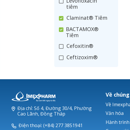
Levofloxacin
tiêm
Claminat® Tiêm
BACTAMOX®
Tiêm
Cefoxitin®
Ceftizoxim®
Cloxacillin®
Nerusyn®
Oxacillin®
Về chúng
Piperacillin
Về Imexph
Địa chỉ: Số 4, Đường 30/4, Phường
Ticarlinat®
Văn hóa
Cao Lãnh, Đồng Tháp
Hành trình
Zobacta®
Điện thoại: (+84) 277 3851941