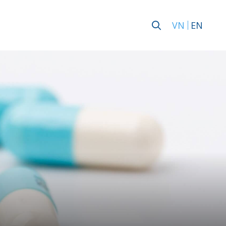
VN
EN