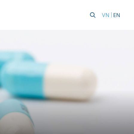
VN
EN