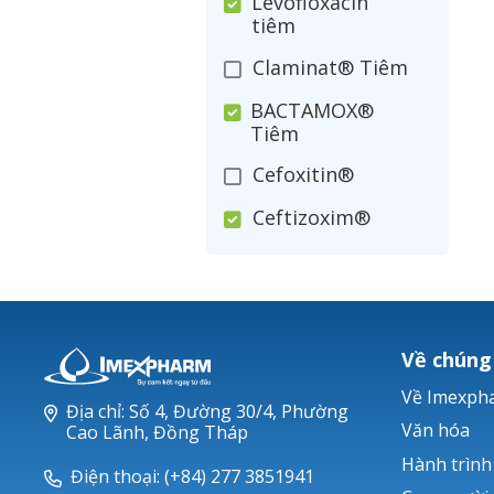
Levofloxacin
tiêm
Claminat® Tiêm
BACTAMOX®
Tiêm
Cefoxitin®
Ceftizoxim®
Cloxacillin®
Nerusyn®
Oxacillin®
Về chúng
Piperacillin
Về Imexph
Địa chỉ: Số 4, Đường 30/4, Phường
Ticarlinat®
Văn hóa
Cao Lãnh, Đồng Tháp
Hành trình
Zobacta®
Điện thoại: (+84) 277 3851941