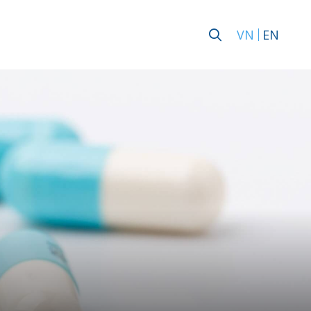
VN
EN