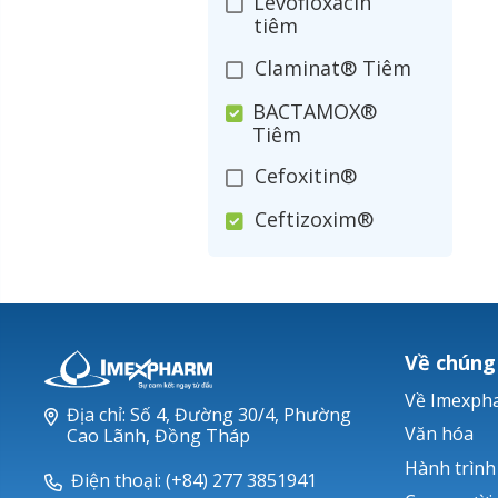
Levofloxacin
tiêm
Claminat® Tiêm
BACTAMOX®
Tiêm
Cefoxitin®
Ceftizoxim®
Cloxacillin®
Nerusyn®
Oxacillin®
Về chúng
Piperacillin
Về Imexph
Địa chỉ: Số 4, Đường 30/4, Phường
Ticarlinat®
Văn hóa
Cao Lãnh, Đồng Tháp
Hành trình
Zobacta®
Điện thoại: (+84) 277 3851941