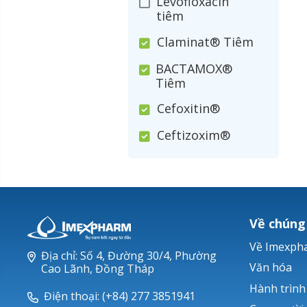
Levofloxacin
tiêm
Claminat® Tiêm
BACTAMOX®
Tiêm
Cefoxitin®
Ceftizoxim®
Cloxacillin®
Nerusyn®
Oxacillin®
Về chúng
Piperacillin
Về Imexph
Địa chỉ: Số 4, Đường 30/4, Phường
Ticarlinat®
Văn hóa
Cao Lãnh, Đồng Tháp
Hành trình
Zobacta®
Điện thoại: (+84) 277 3851941