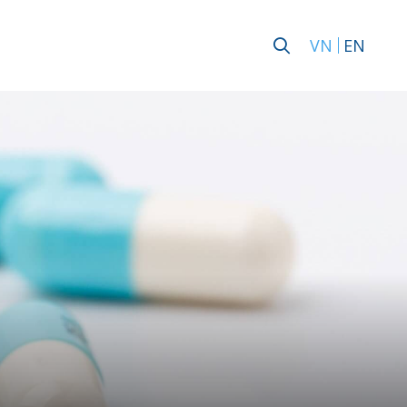
VN
EN