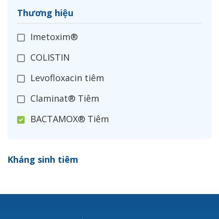
Thương hiệu
Imetoxim®
COLISTIN
Levofloxacin tiêm
Claminat® Tiêm
BACTAMOX® Tiêm
Cefoxitin®
Kháng sinh tiêm
Ceftizoxim®
Cloxacillin®
Nerusyn®