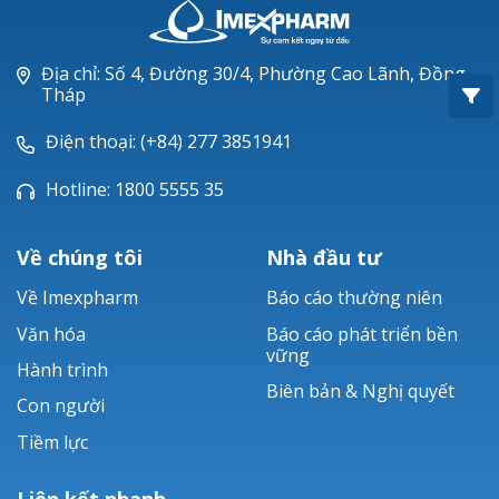
Oxacillin®
Piperacillin
Địa chỉ: Số 4, Đường 30/4, Phường Cao Lãnh, Đồng
Tháp
Ticarlinat®
Điện thoại: (+84) 277 3851941
Zobacta®
Hotline: 1800 5555 35
Bacsulfo®
Về chúng tôi
Nhà đầu tư
Về Imexpharm
Báo cáo thường niên
Văn hóa
Báo cáo phát triển bền
vững
Hành trình
Biên bản & Nghị quyết
Con người
Tiềm lực
Liên kết nhanh