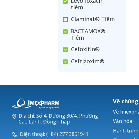
Levofloxacin
tiêm
Claminat® Tiêm
BACTAMOX®
Tiêm
Cefoxitin®
Ceftizoxim®
Cloxacillin®
Nerusyn®
Oxacillin®
Về chúng
Piperacillin
Về Imexph
Địa chỉ: Số 4, Đường 30/4, Phường
Ticarlinat®
Văn hóa
Cao Lãnh, Đồng Tháp
Hành trình
Zobacta®
Điện thoại: (+84) 277 3851941