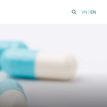
VN
EN