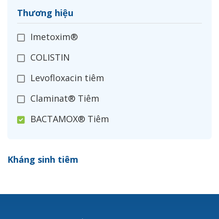
Thương hiệu
Imetoxim®
COLISTIN
Levofloxacin tiêm
Claminat® Tiêm
BACTAMOX® Tiêm
Cefoxitin®
Kháng sinh tiêm
Ceftizoxim®
Cloxacillin®
Nerusyn®