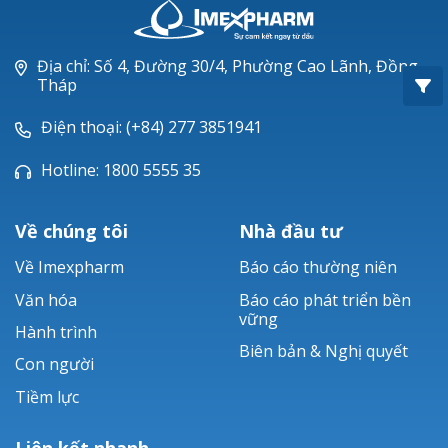
Oxacillin®
Piperacillin
Địa chỉ: Số 4, Đường 30/4, Phường Cao Lãnh, Đồng
Tháp
Ticarlinat®
Điện thoại: (+84) 277 3851941
Zobacta®
Hotline: 1800 5555 35
Bacsulfo®
Về chúng tôi
Nhà đầu tư
Về Imexpharm
Báo cáo thường niên
Văn hóa
Báo cáo phát triển bền
vững
Hành trình
Biên bản & Nghị quyết
Con người
Tiềm lực
Liên kết nhanh