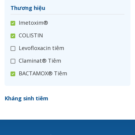
Thương hiệu
Imetoxim®
COLISTIN
Levofloxacin tiêm
Claminat® Tiêm
BACTAMOX® Tiêm
Cefoxitin®
Kháng sinh tiêm
Ceftizoxim®
Cloxacillin®
Nerusyn®