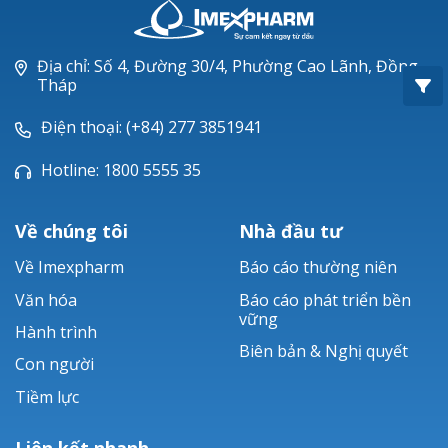
Oxacillin®
Piperacillin
Địa chỉ: Số 4, Đường 30/4, Phường Cao Lãnh, Đồng
Tháp
Ticarlinat®
Điện thoại: (+84) 277 3851941
Zobacta®
Hotline: 1800 5555 35
Bacsulfo®
Về chúng tôi
Nhà đầu tư
Về Imexpharm
Báo cáo thường niên
Văn hóa
Báo cáo phát triển bền
vững
Hành trình
Biên bản & Nghị quyết
Con người
Tiềm lực
Liên kết nhanh