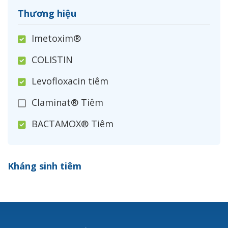
Thương hiệu
Imetoxim®
COLISTIN
Levofloxacin tiêm
Claminat® Tiêm
BACTAMOX® Tiêm
Cefoxitin®
Kháng sinh tiêm
Ceftizoxim®
Cloxacillin®
Nerusyn®