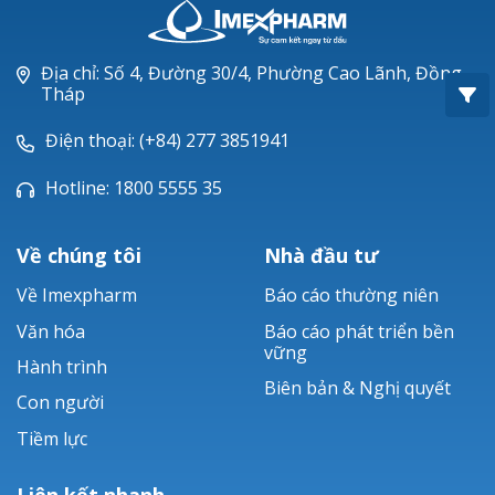
Oxacillin®
Piperacillin
Địa chỉ: Số 4, Đường 30/4, Phường Cao Lãnh, Đồng
Tháp
Ticarlinat®
Điện thoại: (+84) 277 3851941
Zobacta®
Hotline: 1800 5555 35
Bacsulfo®
Về chúng tôi
Nhà đầu tư
Về Imexpharm
Báo cáo thường niên
Văn hóa
Báo cáo phát triển bền
vững
Hành trình
Biên bản & Nghị quyết
Con người
Tiềm lực
Liên kết nhanh