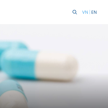
VN
EN