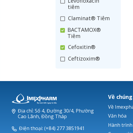
Levofloxacin
tiêm
Claminat® Tiêm
BACTAMOX®
Tiêm
Cefoxitin®
Ceftizoxim®
Cloxacillin®
Nerusyn®
Oxacillin®
Về chúng
Piperacillin
Về Imexph
Địa chỉ: Số 4, Đường 30/4, Phường
Ticarlinat®
Văn hóa
Cao Lãnh, Đồng Tháp
Hành trình
Zobacta®
Điện thoại: (+84) 277 3851941