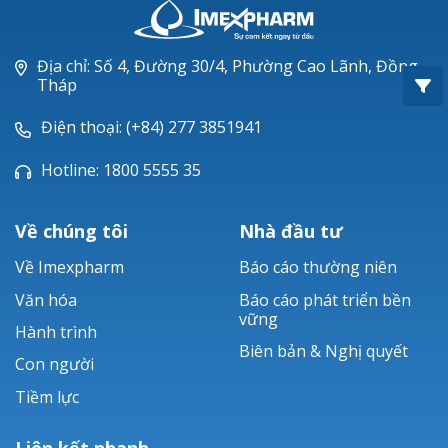
Oxacillin®
Piperacillin
Địa chỉ: Số 4, Đường 30/4, Phường Cao Lãnh, Đồng
Tháp
Ticarlinat®
Điện thoại: (+84) 277 3851941
Zobacta®
Hotline: 1800 5555 35
Bacsulfo®
Về chúng tôi
Nhà đầu tư
Về Imexpharm
Báo cáo thường niên
Văn hóa
Báo cáo phát triển bền
vững
Hành trình
Biên bản & Nghị quyết
Con người
Tiềm lực
Liên kết nhanh