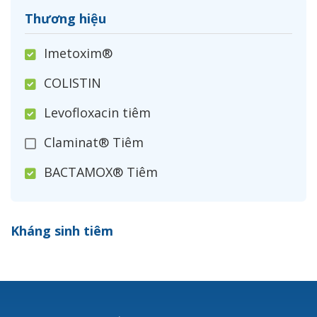
Thương hiệu
Imetoxim®
COLISTIN
Levofloxacin tiêm
Claminat® Tiêm
BACTAMOX® Tiêm
Cefoxitin®
Kháng sinh tiêm
Ceftizoxim®
Cloxacillin®
Nerusyn®