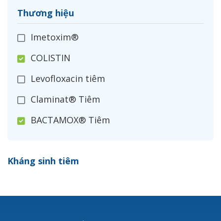
Thương hiệu
Imetoxim®
COLISTIN
Levofloxacin tiêm
Claminat® Tiêm
BACTAMOX® Tiêm
Cefoxitin®
Kháng sinh tiêm
Ceftizoxim®
Cloxacillin®
Nerusyn®