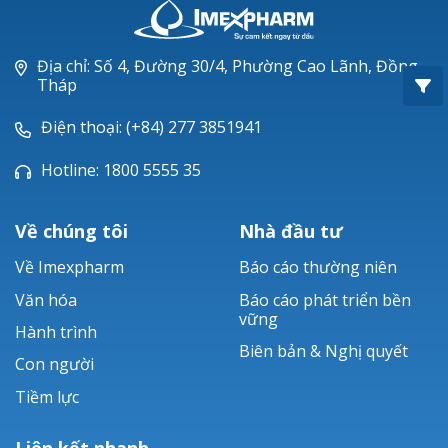
Oxacillin®
Piperacillin
Địa chỉ: Số 4, Đường 30/4, Phường Cao Lãnh, Đồng
Tháp
Ticarlinat®
Điện thoại: (+84) 277 3851941
Zobacta®
Hotline: 1800 5555 35
Bacsulfo®
Về chúng tôi
Nhà đầu tư
Về Imexpharm
Báo cáo thường niên
Văn hóa
Báo cáo phát triển bền
vững
Hành trình
Biên bản & Nghị quyết
Con người
Tiềm lực
Liên kết nhanh