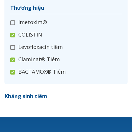
Thương hiệu
Imetoxim®
COLISTIN
Levofloxacin tiêm
Claminat® Tiêm
BACTAMOX® Tiêm
Cefoxitin®
Kháng sinh tiêm
Ceftizoxim®
Cloxacillin®
Nerusyn®