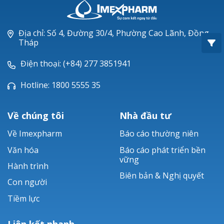
Oxacillin®
Piperacillin
Địa chỉ: Số 4, Đường 30/4, Phường Cao Lãnh, Đồng
Tháp
Ticarlinat®
Điện thoại: (+84) 277 3851941
Zobacta®
Hotline: 1800 5555 35
Bacsulfo®
Về chúng tôi
Nhà đầu tư
Về Imexpharm
Báo cáo thường niên
Văn hóa
Báo cáo phát triển bền
vững
Hành trình
Biên bản & Nghị quyết
Con người
Tiềm lực
Liên kết nhanh