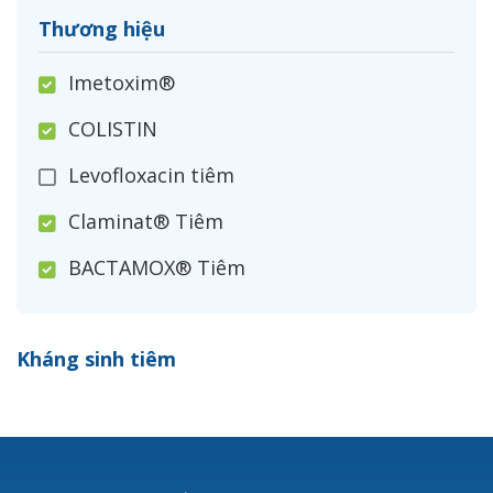
Thương hiệu
Imetoxim®
COLISTIN
Levofloxacin tiêm
Claminat® Tiêm
BACTAMOX® Tiêm
Cefoxitin®
Kháng sinh tiêm
Ceftizoxim®
Cloxacillin®
Nerusyn®