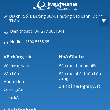
Oxacillin®
Piperacillin
Địa chỉ: Số 4, Đường 30/4, Phường Cao Lãnh, Đồng
Tháp
Ticarlinat®
Điện thoại: (+84) 277 3851941
Zobacta®
Hotline: 1800 5555 35
Bacsulfo®
Về chúng tôi
Nhà đầu tư
Về Imexpharm
Báo cáo thường niên
Văn hóa
Báo cáo phát triển bền
vững
Hành trình
Biên bản & Nghị quyết
Con người
Tiềm lực
Liên kết nhanh