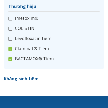
Thương hiệu
Imetoxim®
COLISTIN
Levofloxacin tiêm
Claminat® Tiêm
BACTAMOX® Tiêm
Cefoxitin®
Kháng sinh tiêm
Ceftizoxim®
Cloxacillin®
Nerusyn®