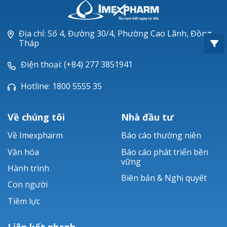
Oxacillin®
Piperacillin
Địa chỉ: Số 4, Đường 30/4, Phường Cao Lãnh, Đồng
Tháp
Ticarlinat®
Điện thoại: (+84) 277 3851941
Zobacta®
Hotline: 1800 5555 35
Bacsulfo®
Về chúng tôi
Nhà đầu tư
Về Imexpharm
Báo cáo thường niên
Văn hóa
Báo cáo phát triển bền
vững
Hành trình
Biên bản & Nghị quyết
Con người
Tiềm lực
Liên kết nhanh