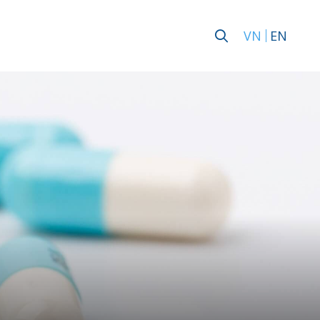
VN
EN