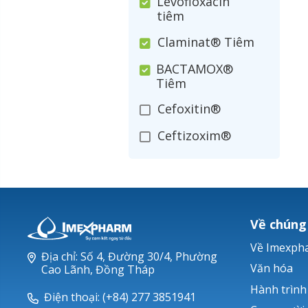
Levofloxacin
tiêm
Claminat® Tiêm
BACTAMOX®
Tiêm
Cefoxitin®
Ceftizoxim®
Cloxacillin®
Nerusyn®
Oxacillin®
Về chúng
Piperacillin
Về Imexph
Địa chỉ: Số 4, Đường 30/4, Phường
Ticarlinat®
Văn hóa
Cao Lãnh, Đồng Tháp
Hành trình
Zobacta®
Điện thoại: (+84) 277 3851941