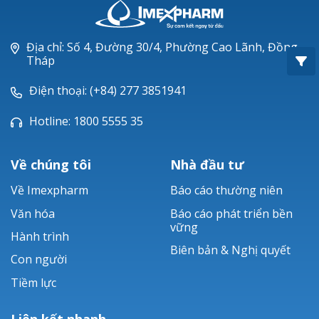
Oxacillin®
Piperacillin
Địa chỉ: Số 4, Đường 30/4, Phường Cao Lãnh, Đồng
Tháp
Ticarlinat®
Điện thoại: (+84) 277 3851941
Zobacta®
Hotline: 1800 5555 35
Bacsulfo®
Về chúng tôi
Nhà đầu tư
Về Imexpharm
Báo cáo thường niên
Văn hóa
Báo cáo phát triển bền
vững
Hành trình
Biên bản & Nghị quyết
Con người
Tiềm lực
Liên kết nhanh