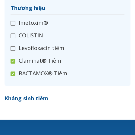
Thương hiệu
Imetoxim®
COLISTIN
Levofloxacin tiêm
Claminat® Tiêm
BACTAMOX® Tiêm
Cefoxitin®
Kháng sinh tiêm
Ceftizoxim®
Cloxacillin®
Nerusyn®