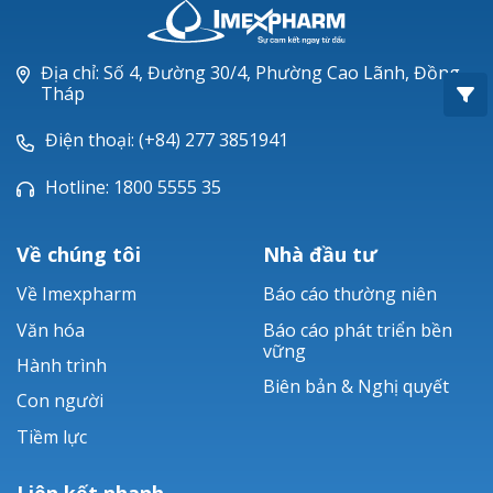
Oxacillin®
Piperacillin
Địa chỉ: Số 4, Đường 30/4, Phường Cao Lãnh, Đồng
Tháp
Ticarlinat®
Điện thoại: (+84) 277 3851941
Zobacta®
Hotline: 1800 5555 35
Bacsulfo®
Về chúng tôi
Nhà đầu tư
Về Imexpharm
Báo cáo thường niên
Văn hóa
Báo cáo phát triển bền
vững
Hành trình
Biên bản & Nghị quyết
Con người
Tiềm lực
Liên kết nhanh