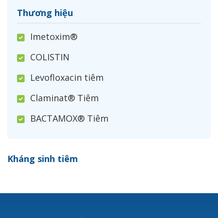
Thương hiệu
Imetoxim®
COLISTIN
Levofloxacin tiêm
Claminat® Tiêm
BACTAMOX® Tiêm
Cefoxitin®
Kháng sinh tiêm
Ceftizoxim®
Cloxacillin®
Nerusyn®