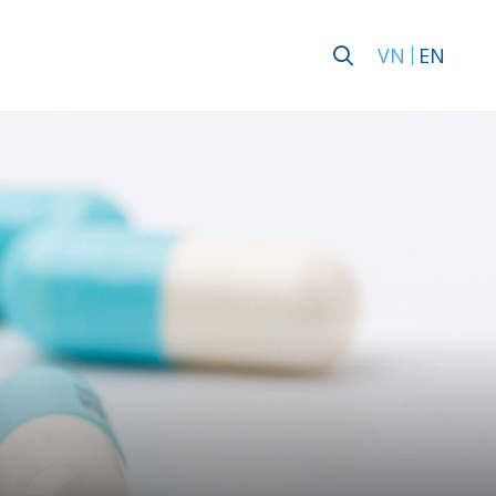
VN
EN