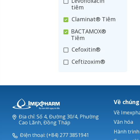
Levofloxacin
tiêm
Claminat® Tiêm
BACTAMOX®
Tiêm
Cefoxitin®
Ceftizoxim®
Cloxacillin®
Nerusyn®
Oxacillin®
Về chúng
Piperacillin
Về Imexph
Địa chỉ: Số 4, Đường 30/4, Phường
Ticarlinat®
Văn hóa
Cao Lãnh, Đồng Tháp
Hành trình
Zobacta®
Điện thoại: (+84) 277 3851941