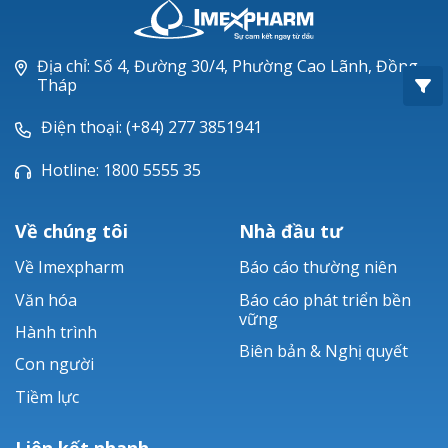
Oxacillin®
Piperacillin
Địa chỉ: Số 4, Đường 30/4, Phường Cao Lãnh, Đồng
Tháp
Ticarlinat®
Điện thoại: (+84) 277 3851941
Zobacta®
Hotline: 1800 5555 35
Bacsulfo®
Về chúng tôi
Nhà đầu tư
Về Imexpharm
Báo cáo thường niên
Văn hóa
Báo cáo phát triển bền
vững
Hành trình
Biên bản & Nghị quyết
Con người
Tiềm lực
Liên kết nhanh