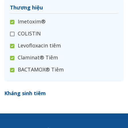
Thương hiệu
Imetoxim®
COLISTIN
Levofloxacin tiêm
Claminat® Tiêm
BACTAMOX® Tiêm
Cefoxitin®
Kháng sinh tiêm
Ceftizoxim®
Cloxacillin®
Nerusyn®