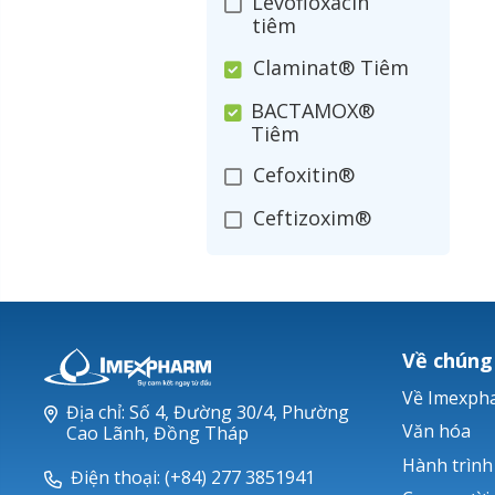
Levofloxacin
tiêm
Claminat® Tiêm
BACTAMOX®
Tiêm
Cefoxitin®
Ceftizoxim®
Cloxacillin®
Nerusyn®
Oxacillin®
Về chúng
Piperacillin
Về Imexph
Địa chỉ: Số 4, Đường 30/4, Phường
Ticarlinat®
Văn hóa
Cao Lãnh, Đồng Tháp
Hành trình
Zobacta®
Điện thoại: (+84) 277 3851941