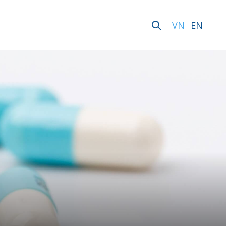
VN
EN