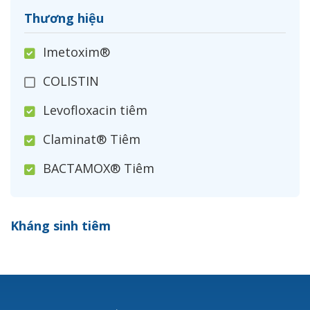
Thương hiệu
Imetoxim®
COLISTIN
Levofloxacin tiêm
Claminat® Tiêm
BACTAMOX® Tiêm
Cefoxitin®
Kháng sinh tiêm
Ceftizoxim®
Cloxacillin®
Nerusyn®