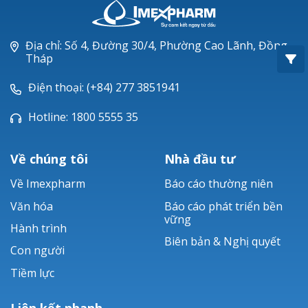
Oxacillin®
Piperacillin
Địa chỉ: Số 4, Đường 30/4, Phường Cao Lãnh, Đồng
Tháp
Ticarlinat®
Điện thoại: (+84) 277 3851941
Zobacta®
Hotline: 1800 5555 35
Bacsulfo®
Về chúng tôi
Nhà đầu tư
Về Imexpharm
Báo cáo thường niên
Văn hóa
Báo cáo phát triển bền
vững
Hành trình
Biên bản & Nghị quyết
Con người
Tiềm lực
Liên kết nhanh