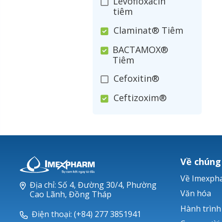
Levofloxacin
tiêm
Claminat® Tiêm
BACTAMOX®
Tiêm
Cefoxitin®
Ceftizoxim®
Cloxacillin®
Nerusyn®
Oxacillin®
Về chúng
Piperacillin
Về Imexph
Địa chỉ: Số 4, Đường 30/4, Phường
Ticarlinat®
Văn hóa
Cao Lãnh, Đồng Tháp
Hành trình
Zobacta®
Điện thoại: (+84) 277 3851941