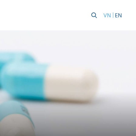
VN
EN