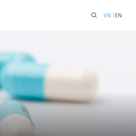
VN
EN