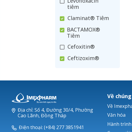
Levofloxacin
tiêm
Claminat® Tiêm
BACTAMOX®
Tiêm
Cefoxitin®
Ceftizoxim®
Cloxacillin®
Nerusyn®
Oxacillin®
Về chúng
Piperacillin
Về Imexph
Địa chỉ: Số 4, Đường 30/4, Phường
Ticarlinat®
Văn hóa
Cao Lãnh, Đồng Tháp
Hành trình
Zobacta®
Điện thoại: (+84) 277 3851941