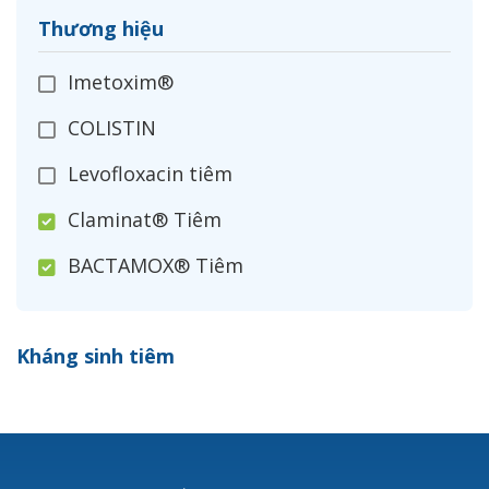
Thương hiệu
Imetoxim®
COLISTIN
Levofloxacin tiêm
Claminat® Tiêm
BACTAMOX® Tiêm
Cefoxitin®
Kháng sinh tiêm
Ceftizoxim®
Cloxacillin®
Nerusyn®