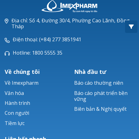
Oxacillin®
Piperacillin
Địa chỉ: Số 4, Đường 30/4, Phường Cao Lãnh, Đồng
Tháp
Ticarlinat®
Điện thoại: (+84) 277 3851941
Zobacta®
Hotline: 1800 5555 35
Bacsulfo®
Về chúng tôi
Nhà đầu tư
Về Imexpharm
Báo cáo thường niên
Văn hóa
Báo cáo phát triển bền
vững
Hành trình
Biên bản & Nghị quyết
Con người
Tiềm lực
Liên kết nhanh