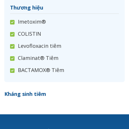
Thương hiệu
Imetoxim®
COLISTIN
Levofloxacin tiêm
Claminat® Tiêm
BACTAMOX® Tiêm
Cefoxitin®
Kháng sinh tiêm
Ceftizoxim®
Cloxacillin®
Nerusyn®