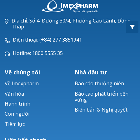
Oxacillin®
Piperacillin
Địa chỉ: Số 4, Đường 30/4, Phường Cao Lãnh, Đồng
Tháp
Ticarlinat®
Điện thoại: (+84) 277 3851941
Zobacta®
Hotline: 1800 5555 35
Bacsulfo®
Về chúng tôi
Nhà đầu tư
Về Imexpharm
Báo cáo thường niên
Văn hóa
Báo cáo phát triển bền
vững
Hành trình
Biên bản & Nghị quyết
Con người
Tiềm lực
Liên kết nhanh