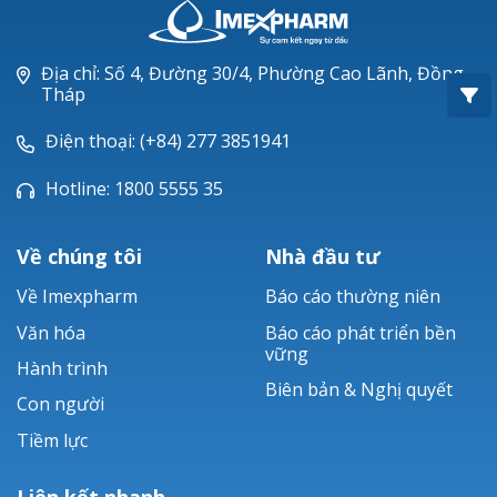
Oxacillin®
Piperacillin
Địa chỉ: Số 4, Đường 30/4, Phường Cao Lãnh, Đồng
Tháp
Ticarlinat®
Điện thoại: (+84) 277 3851941
Zobacta®
Hotline: 1800 5555 35
Bacsulfo®
Về chúng tôi
Nhà đầu tư
Về Imexpharm
Báo cáo thường niên
Văn hóa
Báo cáo phát triển bền
vững
Hành trình
Biên bản & Nghị quyết
Con người
Tiềm lực
Liên kết nhanh