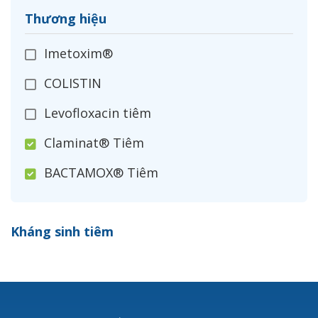
Thương hiệu
Imetoxim®
COLISTIN
Levofloxacin tiêm
Claminat® Tiêm
BACTAMOX® Tiêm
Cefoxitin®
Kháng sinh tiêm
Ceftizoxim®
Cloxacillin®
Nerusyn®