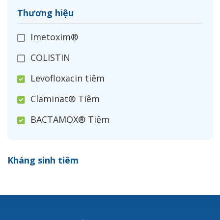
Thương hiệu
Imetoxim®
COLISTIN
Levofloxacin tiêm
Claminat® Tiêm
BACTAMOX® Tiêm
Cefoxitin®
Kháng sinh tiêm
Ceftizoxim®
Cloxacillin®
Nerusyn®