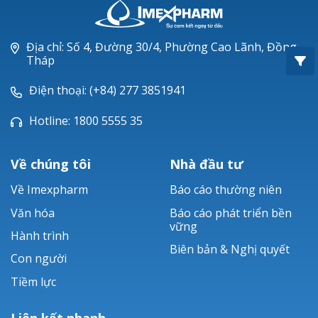
Oxacillin®
Piperacillin
Địa chỉ: Số 4, Đường 30/4, Phường Cao Lãnh, Đồng
Tháp
Ticarlinat®
Điện thoại: (+84) 277 3851941
Zobacta®
Hotline: 1800 5555 35
Bacsulfo®
Về chúng tôi
Nhà đầu tư
Về Imexpharm
Báo cáo thường niên
Văn hóa
Báo cáo phát triển bền
vững
Hành trình
Biên bản & Nghị quyết
Con người
Tiềm lực
Liên kết nhanh