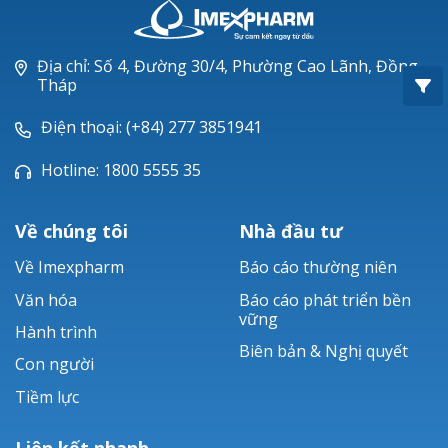
Oxacillin®
Piperacillin
Địa chỉ: Số 4, Đường 30/4, Phường Cao Lãnh, Đồng
Tháp
Ticarlinat®
Điện thoại: (+84) 277 3851941
Zobacta®
Hotline: 1800 5555 35
Bacsulfo®
Về chúng tôi
Nhà đầu tư
Về Imexpharm
Báo cáo thường niên
Văn hóa
Báo cáo phát triển bền
vững
Hành trình
Biên bản & Nghị quyết
Con người
Tiềm lực
Liên kết nhanh