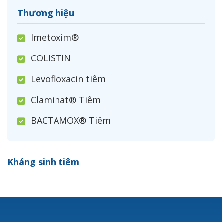
Thương hiệu
Imetoxim®
COLISTIN
Levofloxacin tiêm
Claminat® Tiêm
BACTAMOX® Tiêm
Cefoxitin®
Kháng sinh tiêm
Ceftizoxim®
Cloxacillin®
Nerusyn®