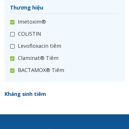
Thương hiệu
Imetoxim®
COLISTIN
Levofloxacin tiêm
Claminat® Tiêm
BACTAMOX® Tiêm
Cefoxitin®
Kháng sinh tiêm
Ceftizoxim®
Cloxacillin®
Nerusyn®