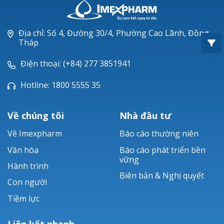
Oxacillin®
Piperacillin
Địa chỉ: Số 4, Đường 30/4, Phường Cao Lãnh, Đồng
Tháp
Ticarlinat®
Điện thoại: (+84) 277 3851941
Zobacta®
Hotline: 1800 5555 35
Bacsulfo®
Về chúng tôi
Nhà đầu tư
Về Imexpharm
Báo cáo thường niên
Văn hóa
Báo cáo phát triển bền
vững
Hành trình
Biên bản & Nghị quyết
Con người
Tiềm lực
Liên kết nhanh